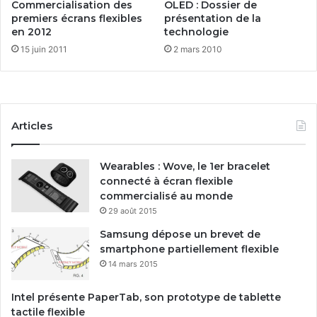
Commercialisation des
OLED : Dossier de
f
s
premiers écrans flexibles
présentation de la
l
d
en 2012
technologie
e
e
15 juin 2011
2 mars 2010
x
d
i
o
b
l
l
l
e
a
Articles
s
r
e
s
n
d
Wearables : Wove, le 1er bracelet
2
a
connecté à écran flexible
0
n
commercialisé au monde
1
s
29 août 2015
2
l
a
Samsung dépose un brevet de
t
smartphone partiellement flexible
e
14 mars 2015
c
h
Intel présente PaperTab, son prototype de tablette
n
tactile flexible