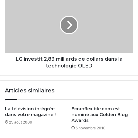
L
t
G
i
i
o
n
n
v
d
e
e
s
s
t
p
i
r
t
LG investit 2,83 milliards de dollars dans la
e
2
technologie OLED
m
,
i
8
e
3
Articles similaires
r
m
s
i
é
l
La télévision intégrée
Ecranflexible.com est
c
l
dans votre magazine !
nominé aux Golden Blog
r
i
Awards
25 août 2009
a
a
5 novembre 2010
n
r
s
d