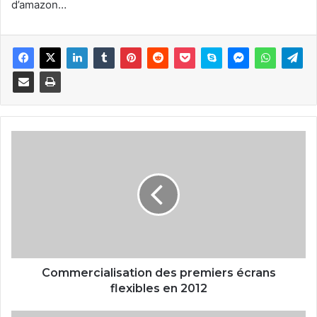
d’amazon…
C
o
m
m
e
r
c
i
a
l
Commercialisation des premiers écrans
i
flexibles en 2012
s
a