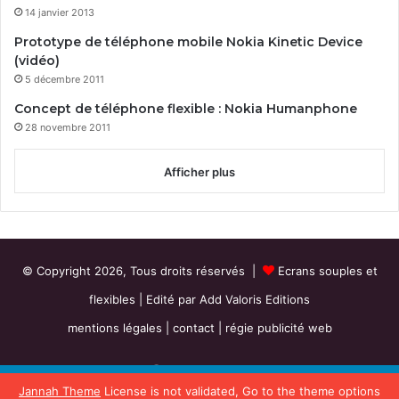
o
14 janvier 2013
l
Prototype de téléphone mobile Nokia Kinetic Device
o
(vidéo)
g
5 décembre 2011
i
e
Concept de téléphone flexible : Nokia Humanphone
O
28 novembre 2011
L
E
Afficher plus
D
© Copyright 2026, Tous droits réservés |
Ecrans souples et
flexibles
| Edité par
Add Valoris Editions
mentions légales
|
contact
|
régie publicité web
Facebook
X
RSS
Ce site utilise les cookies pour
Jannah Theme
License is not validated, Go to the theme options