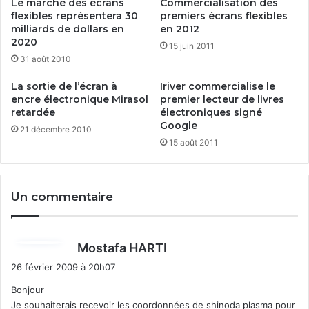
Le marché des écrans
Commercialisation des
c
flexibles représentera 30
premiers écrans flexibles
o
milliards de dollars en
en 2012
u
2020
15 juin 2011
l
31 août 2010
i
s
La sortie de l’écran à
Iriver commercialise le
s
encre électronique Mirasol
premier lecteur de livres
a
retardée
électroniques signé
n
Google
21 décembre 2010
t
15 août 2011
à
é
c
r
Un commentaire
a
n
t
d
Mostafa HARTI
a
i
26 février 2009 à 20h07
c
t
t
Bonjour
i
Je souhaiterais recevoir les coordonnées de shinoda plasma pour
: