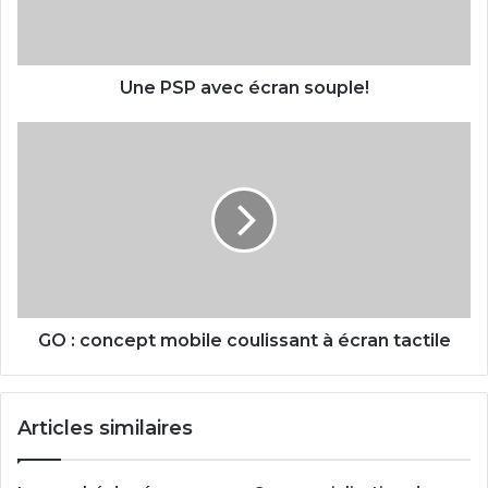
a
v
e
c
Une PSP avec écran souple!
é
c
G
r
O
a
:
n
c
s
o
o
n
u
c
p
e
l
p
e
t
GO : concept mobile coulissant à écran tactile
!
m
o
b
Articles similaires
i
l
e