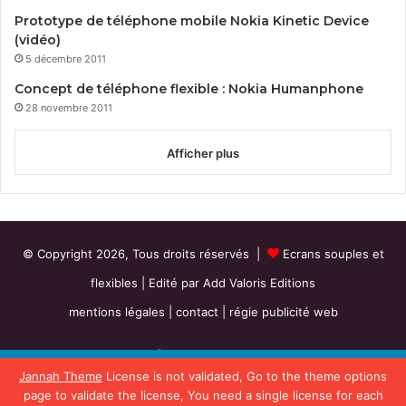
Prototype de téléphone mobile Nokia Kinetic Device
(vidéo)
5 décembre 2011
Concept de téléphone flexible : Nokia Humanphone
28 novembre 2011
Afficher plus
© Copyright 2026, Tous droits réservés |
Ecrans souples et
flexibles
| Edité par
Add Valoris Editions
mentions légales
|
contact
|
régie publicité web
Facebook
X
RSS
Ce site utilise les cookies pour
Jannah Theme
License is not validated, Go to the theme options
suivre son audience. Poursuivre
Politique de
Accepter
page to validate the license, You need a single license for each
votre navigation implique que
confidentialité