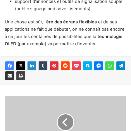
support d’annonces et outils de signalisation souple
(public signage and advertisements)
Une chose est sûr,
l’ère des écrans flexibles
et de ses
applications ne fait que débuter, on ne connaît pas encore
à ce jour les centaines de possibilités que la
technologie
OLED
(par exemple) va permettre d’inventer.
U
n
e
P
S
P